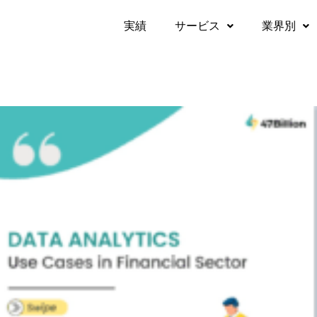
実績​
サービス
業界別