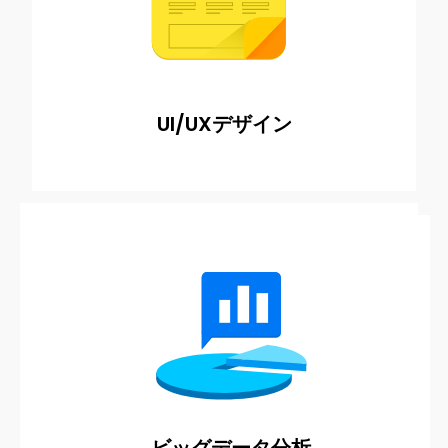
当社の礎となっている​ 取り組みです​
UI/UXデザイン
データを分析し​ 見えていなかった​ インサイトや
動向​ を可視化します​