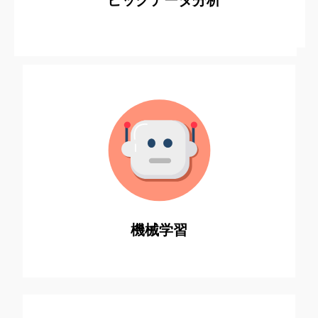
ビッグデータ分析
ビジネスに思考力と​ 予測する力を授け​ 能動的
に機能させます​
機械学習